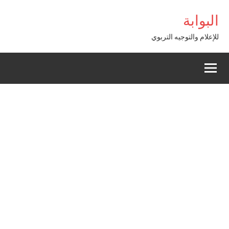
Alle
Giriş
البوابة
a
conten
للإعلام والتوجيه التربوي