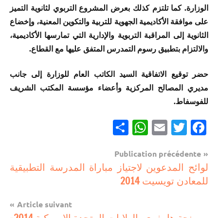
الوزارة. كما تلتزم كذلك بعرض المشروع التربوي لثانوية التميز
على موافقة الأكاديمية الجهوية للتربية والتكوين المعنية، وإخضاع
الثانوية إلى المراقبة التربوية والإدارية التي تمارسها الأكاديمية،
والالتزام بتطبيق رسوم التمدرس المتفق عليها مع القطاع.
حضر توقيع الاتفاقية السيد الكاتب العام للوزارة إلى جانب
مديري المصالح المركزية وأعضاء مؤسسة المكتب الشريف
للفوسفاط.
Partager
WhatsApp
Email
Twitter
Facebook
Navigation
Publication précédente
مستجدات
لوائح المدعوين لاجتياز مباراة المدرسة التطبيقية
de
تربوية
للمعادن تويسيت 2014
l’article
Article suivant
منحة هامفري بالولايات المتحدة الامريكية 2014-