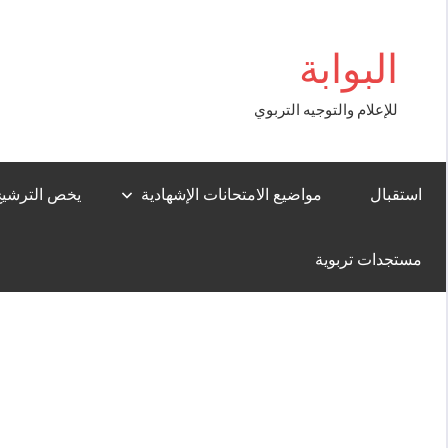
Aller
o giriş
au
البوابة
contenu
للإعلام والتوجيه التربوي
استقبال
مواضيع الامتحانات الإشهادية
يخص الترشيح لل
مستجدات تربوية