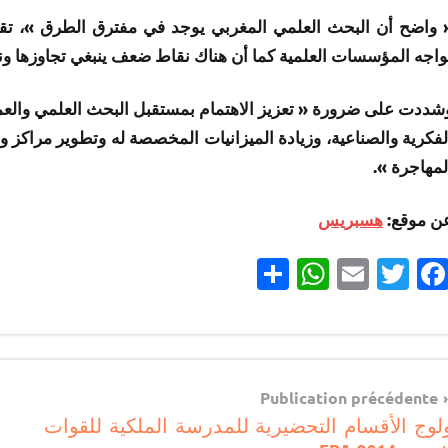
 واضح أن البحث العلمي المغربي يوجد في مفترق الطرق »، تقول
واجه المؤسسات العلمية كما أن هناك نقاط ضعف ينبغي تجاوزها ون
شددت على ضرورة « تعزيز الاهتمام بمستقبل البحث العلمي والعمل 
لفكرية والصناعية، وزيادة الميزانيات المخصصة له وتطوير مراكز و
لمهاجرة ».
ن موقع:
هسبريس
Partager
WhatsApp
Email
Twitter
Facebook
مستجدات
تربوية
Navigatio
Publication précédente
لوج الأقسام التحضيرية للمدرسة الملكية للقوات
d