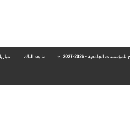
pashabet
Casibom Güncel Giriş
grandpashabet
Jojobet Giriş
betbo
مؤسسات الجامعية – 2026-2027
ما بعد الباك
مباري