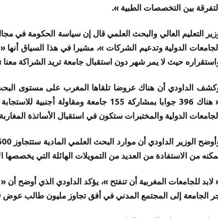
لتفرقة بين التخصصات الطبية ».
زير التعليم العالي والبحث العلمي قال إن سياسة الحكومة في مجا
استقراره حيث لا يمر شهر دون استقبال جامعة تريد الشراكة معنا »
كشف الداودي أن هناك عروضا تلقاها المغرب على مستوى البح
« هناك 396 جوابا بمشاركة 155 جامعة ومقاو
لجامعات الدولية والمختبرات ستكون في استقبال الأساتذة المغاربة 
مكنه من الاستفادة من العديد من التمويلات الهائلة التي يخصصها الاتحاد والتي تجاوزت 79 
 لابد للجامعات المغربية أن تنفتح »، يؤكد الداودي الذي أوضح أن «
ر الجامعة إلى المجتمع المدني في أفق تجاوز مليون طالب عوض 600 ألف الحالية » وفق تعبيره.