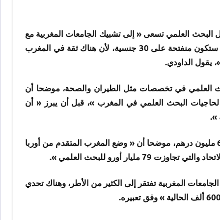
ل البحث العلمي تسعى « إلى تشبيك الجامعات المغربية مع
الجامعات الدولية وتدعيم الشركات »، مشيرا في هذا السياق أنها « ستكون منفتحة على 30 جنسية، لأن هناك ثقة في المغرب
، يقول الداودي.
ث العلمي في تخصصات مثل الطيران والصحة، موضحا أن
لة أجنبية للاستجابة لحاجيات البحث العلمي في المغرب »، قبل أن يبرز « أن
».
وأوضح الوزير الداودي أن موارد البحث العلمي المادية ستتجاوز 600 مليون درهم، موضحا أن « وضع المغرب المتقدم من أوربا
مليار أورو للبحث العلمي ».
 الجامعات المغربية تفتقر إلى الكثير من الأطر، وهناك تحدي