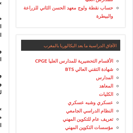
ب
حساب نقطة ولوج معهد الحسن الثاني للزراعة
والبيطرة
م
ا
ا
الآفاق الدراسية ما بعد البكالوريا بالمغرب
و
ا
الأقسام التحضيرية للمدارس العليا CPGE
شهادة التقني العالي BTS
و
المدارس
و
المعاهد
ل
الكليات
عسكري وشبه عسكري
ب
النظام الدراسي الجامعي
م
تعريف عام للتكوين المهني
ا
مؤسسات التكوين المهني