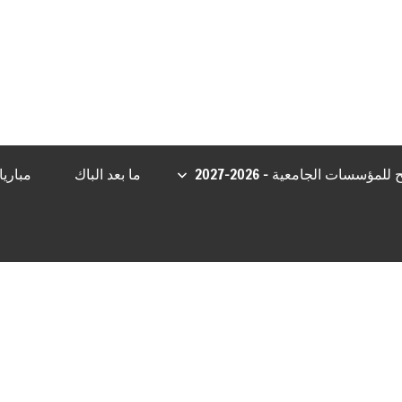
et
casibom giriş
Casibom Güncel Giriş
grandpashabet
Jojobet Giri
مؤسسات الجامعية – 2026-2027
ما بعد الباك
مباري