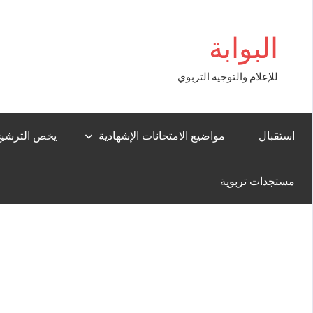
Aller
ş
bigboss
au
البوابة
contenu
للإعلام والتوجيه التربوي
استقبال
مواضيع الامتحانات الإشهادية
يخص الترشيح لل
مستجدات تربوية