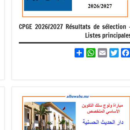
CPGE 2026/2027 Résultats de sélection 
Listes principale
Partager
WhatsApp
Email
Twitter
Facebook
مباريات