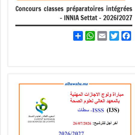
Concours classes préparatoires intégrées
– INNIA Settat – 2026/2027
Partager
WhatsApp
Email
Twitter
Facebook
Non
classé
مباريات
مباريات
بالباك
+ 1 وما
فوق