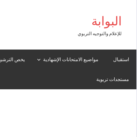
Aller
iş
au
البوابة
contenu
للإعلام والتوجيه التربوي
استقبال
مواضيع الامتحانات الإشهادية
يخص الترشيح لل
مستجدات تربوية