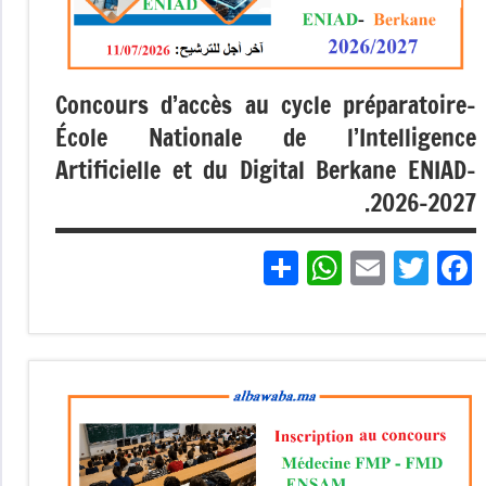
Concours d’accès au cycle préparatoire-
École Nationale de l’Intelligence
Artificielle et du Digital Berkane ENIAD-
2026-2027.
Partager
WhatsApp
Email
Twitter
Facebook
Non
classé
مباريات
مباريات