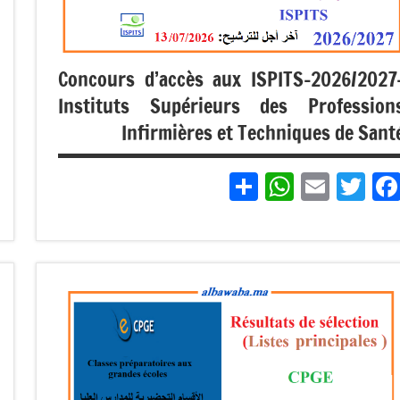
Concours d’accès aux ISPITS-2026/2027
Instituts Supérieurs des Profession
Infirmières et Techniques de Sant
Partager
WhatsApp
Email
Twitter
Facebook
مباريات