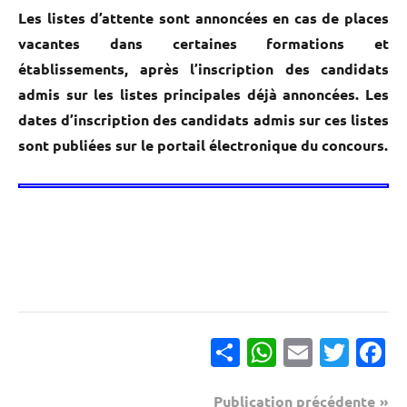
Les listes d’attente sont annoncées en cas de places
vacantes dans certaines formations et
établissements, après l’inscription des candidats
admis sur les listes principales déjà annoncées. Les
dates d’inscription des candidats admis sur ces listes
sont publiées sur le portail électronique du concours.
Partager
WhatsApp
Email
Twitter
Facebook
Navigation
Publication précédente