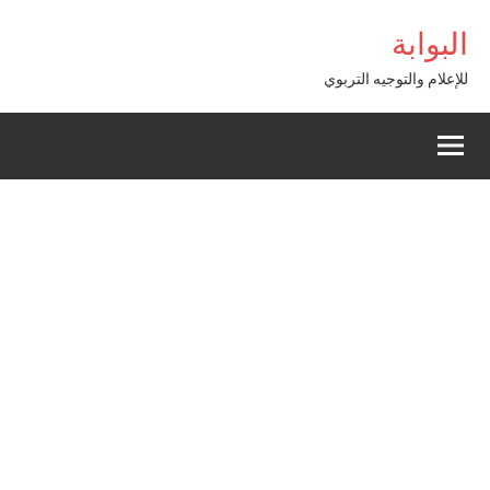
Alle
bigboss
البوابة
a
conten
للإعلام والتوجيه التربوي