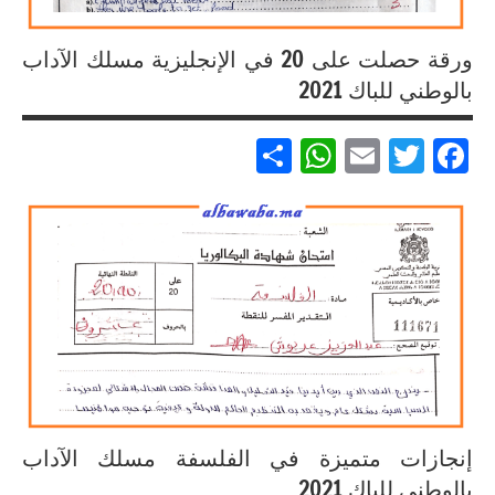
ورقة حصلت على 20 في الإنجليزية مسلك الآداب
بالوطني للباك 2021
Partager
WhatsApp
Email
Twitter
Facebook
إنجازات
متميزة
في
الامتحان
الموحد
الوطني
للبكالوريا
لجميع
المسالك
إنجازات متميزة في الفلسفة مسلك الآداب
بالوطني للباك 2021
إنجازات