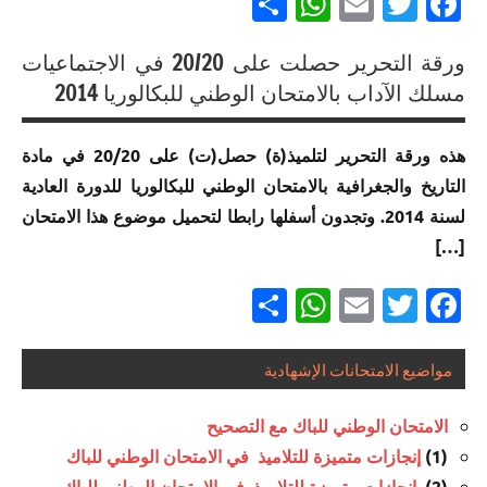
Partager
WhatsApp
Email
Twitter
Facebook
إنجازات
ورقة التحرير حصلت على 20/20 في الاجتماعيات
متميزة
إنجازات
في
مسلك الآداب بالامتحان الوطني للبكالوريا 2014
متميزة
الامتحان
في
الموحد
هذه ورقة التحرير لتلميذ(ة) حصل(ت) على 20/20 في مادة
الامتحان
الوطني
التاريخ والجغرافية بالامتحان الوطني للبكالوريا للدورة العادية
الموحد
للبكالوريا
لسنة 2014. وتجدون أسفلها رابطا لتحميل موضوع هذا الامتحان
الوطني
مسلك
للبكالوريا
الآداب
[…]
لجميع
Partager
WhatsApp
Email
Twitter
Facebook
المسالك
إنجازات
متميزة
مواضيع الامتحانات الإشهادية
إنجازات
في
متميزة
الامتحان
الامتحان الوطني للباك مع التصحيح
في
الموحد
(1)
إنجازات متميزة للتلاميذ في الامتحان الوطني للباك
الامتحان
الوطني
(2)
إنجازات متميزة للتلاميذ في الامتحان الوطني للباك