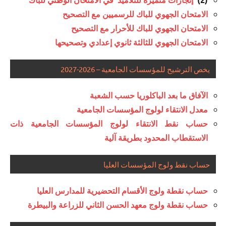
الموحد
للبكالوريا
الامتحان الجهوي للباك للرسميين مع التصحيح
الوطني
مسلك
للبكالوريا
الآداب
الامتحان الجهوي للباك للأحرار مع التصحيح
لجميع
الامتحان الجهوي للثالثة ثانوي إعدادي وتصحيحها
المسالك
يخص الترشيح للمؤسسات الجامعية – 2026-2027
إنجازات
متميزة
في
الآفاق ما بعد الباكلوريا حسب الشعبة
الامتحان
معدل الانتقاء لولوج المؤسسات الجامعية
الموحد
حساب نقط الانتقاء لولوج المؤسسات الجامعية ذات
الوطني
الاستقطاب المحدود بطريقة آلية
للبكالوريا
مسلك
حساب نقط ولوج المؤسسات العليا
الآداب
حساب نقطة ولوج الأقسام التحضيرية للمدارس العليا
حساب نقطة ولوج معهد الحسن الثاني للزراعة والبيطرة