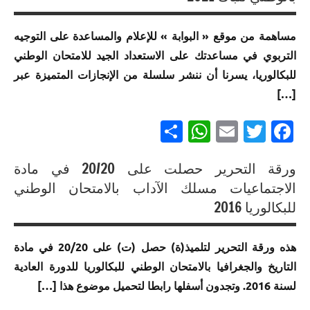
متميزة
في
مساهمة من موقع « البوابة » للإعلام والمساعدة على التوجيه
الامتحان
التربوي في مساعدتك على الاستعداد الجيد للامتحان الوطني
الموحد
للبكالوريا، يسرنا أن ننشر سلسلة من الإنجازات المتميزة عبر
الوطني
[…]
للبكالوريا
مسلك
Partager
WhatsApp
Email
Twitter
Facebook
الآداب
ورقة التحرير حصلت على 20/20 في مادة
إنجازات
الاجتماعيات مسلك الآداب بالامتحان الوطني
متميزة
للبكالوريا 2016
في
الامتحان
هذه ورقة التحرير لتلميذ(ة) حصل (ت) على 20/20 في مادة
الموحد
التاريخ والجغرافيا بالامتحان الوطني للبكالوريا للدورة العادية
الوطني
للبكالوريا
لسنة 2016. وتجدون أسفلها رابطا لتحميل موضوع هذا […]
لجميع