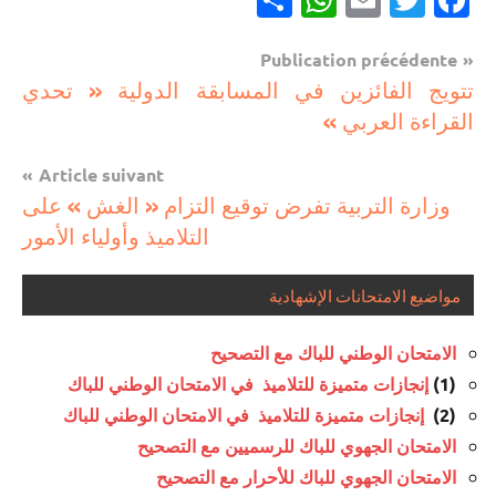
Navigation
Publication précédente
مباريات
تتويج الفائزين في المسابقة الدولية « تحدي
de
القراءة العربي »
مباريات
l’article
بالباك +
Article suivant
1 وما
وزارة التربية تفرض توقيع التزام « الغش » على
فوق
التلاميذ وأولياء الأمور
مواضيع الامتحانات الإشهادية
الامتحان الوطني للباك مع التصحيح
(1)
إنجازات متميزة للتلاميذ في الامتحان الوطني للباك
(2)
إنجازات متميزة للتلاميذ في الامتحان الوطني للباك
الامتحان الجهوي للباك للرسميين مع التصحيح
الامتحان الجهوي للباك للأحرار مع التصحيح