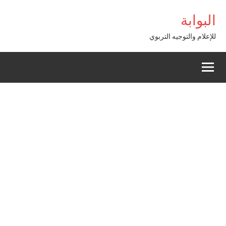
Alle
habet Giriş
البوابة
a
conten
للإعلام والتوجيه التربوي