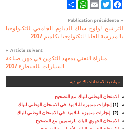
Partager
WhatsApp
Email
Twitter
Facebook
Navigation
Publication précédente
مباريات
الترشيح لولوج سلك الدبلوم الجامعي للتكنولوجيا
de
بالمدرسة العليا للتكنولوجيا بكلميم 2017
مباريات
l’article
بالباك
Article suivant
وما
مباراة التقني بمعھد التكوین في مھن صناعة
دونه
السیارات بالقنيطرة 2017
مواضيع الامتحانات الإشهادية
الامتحان الوطني للباك مع التصحيح
إنجازات متميزة للتلاميذ في الامتحان الوطني للباك
(1)
إنجازات متميزة للتلاميذ في الامتحان الوطني للباك
(2)
الامتحان الجهوي للباك للرسميين مع التصحيح
الامتحان الجهوي للباك للأحرار مع التصحيح