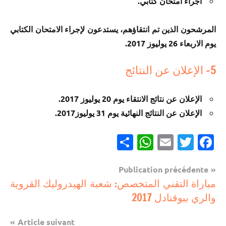
اجراء امتحان كتابي.
المرشحون الذين تم انتقاؤهم، يستدعون لإجراء الامتحان الكتابي
يوم الاربعاء 26 يوليوز 2017.
5- الإعلان عن النتائج
الإعلان عن نتائج الانتقاء يوم 20 يوليوز 2017.
الإعلان عن النتائج النهائية يوم 31 يوليوز2017.
Partager
WhatsApp
Email
Twitter
Facebook
Navigation
Publication précédente
مباريات
مباراة التقني المتخصص: شعبة الهيدروليك القروية
de
والري ببوقنادل 2017
مباريات
l’article
بالباك
Article suivant
وما