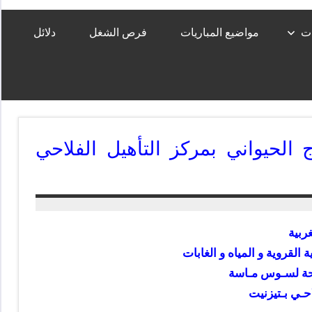
ات
مواضيع المباريات
فرص الشغل
دلائل
ج الحيواني بمركز التأهيل الفلاحي
ربية
 القروية و المياه و الغابات
لاحة لسـوس مـاسة
احـي بـتيزنيت