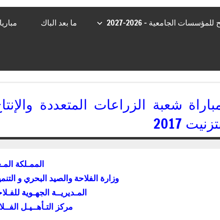
مؤسسات الجامعية – 2026-2027
ما بعد الباك
مباري
باراة شعبة الزراعات المتعددة والإنتا
تزنيت 2017
15/06/2017
kamal
الممـلكة المـغ
وزارة الفلاحة والصيد البحري و التنمية
المـديريــة الجهـوية للفـ
مركز التـأهــيـل الفــل