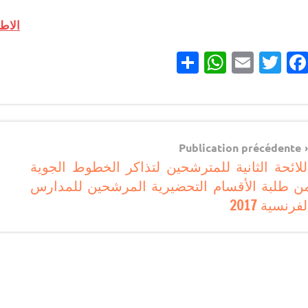
الاطل
Partager
WhatsApp
Email
Twitter
Facebook
مباريات
Navigatio
مباريات
Publication précédente
بالباك
للائحة الثانية للمترشحين لتذاكر الخطوط الجوية
d
وما
ن طلبة الأقسام التحضيرية المرشحين للمدارس
l’articl
دونه
لفرنسية 2017