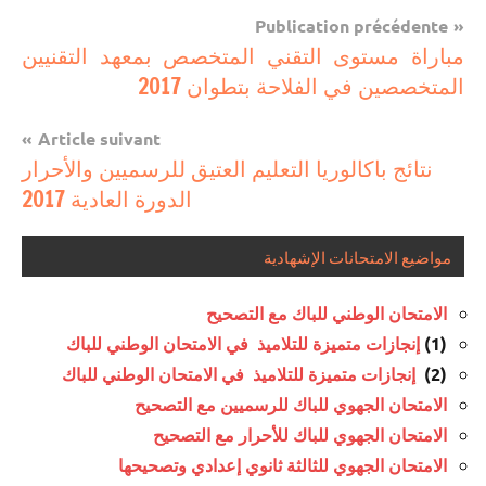
Navigation
Publication précédente
مباريات
مباراة مستوى التقني المتخصص بمعهد التقنيين
de
المتخصصين في الفلاحة بتطوان 2017
مباريات
l’article
بالباك +
Article suivant
1 وما
نتائج باكالوريا التعليم العتيق للرسميين والأحرار
فوق
الدورة العادية 2017
مواضيع الامتحانات الإشهادية
الامتحان الوطني للباك مع التصحيح
(1)
إنجازات متميزة للتلاميذ في الامتحان الوطني للباك
(2)
إنجازات متميزة للتلاميذ في الامتحان الوطني للباك
الامتحان الجهوي للباك للرسميين مع التصحيح
الامتحان الجهوي للباك للأحرار مع التصحيح
الامتحان الجهوي للثالثة ثانوي إعدادي وتصحيحها