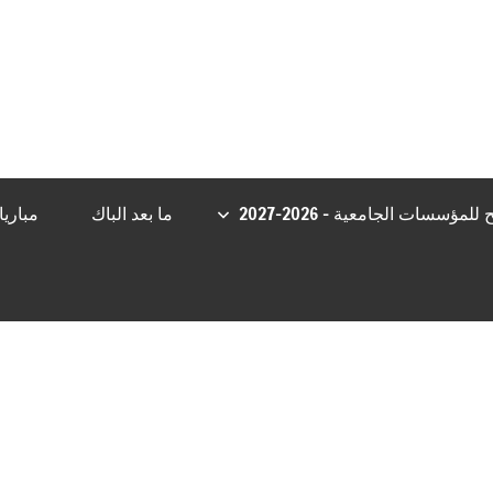
ik giriş
Jojobet Giriş
Casibom
Casibom
Grandpashabet Giriş
Casib
مؤسسات الجامعية – 2026-2027
ما بعد الباك
مباري