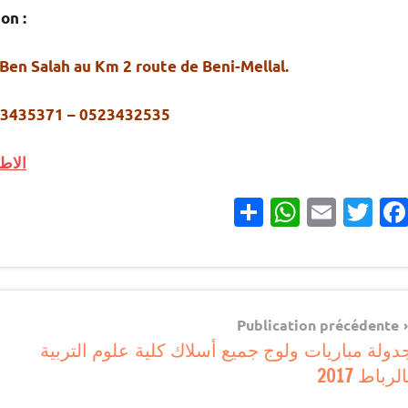
on :
Ben Salah au Km 2 route de Beni-Mellal.
23435371 – 0523432535.
ال >>
Partager
WhatsApp
Email
Twitter
Facebook
مباريات
Navigatio
مباريات
Publication précédente
بالباك
دولة مباريات ولوج جميع أسلاك كلية علوم التربية
d
وما
الرباط 2017
l’articl
دونه