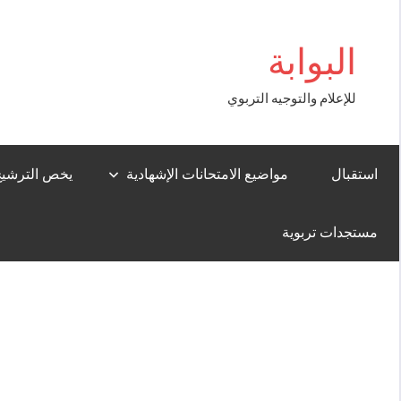
Aller
om Giriş
au
البوابة
contenu
للإعلام والتوجيه التربوي
استقبال
مواضيع الامتحانات الإشهادية
يخص الترشيح لل
مستجدات تربوية