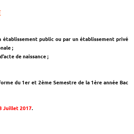
E
un établissement public ou par un établissement privé
nale ;
d’acte de naissance ;
onforme du 1er et 2ème Semestre de la 1ère année Bac
8 Juillet 2017
.