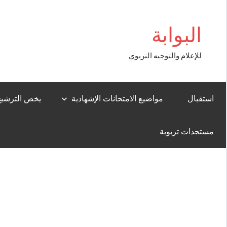
Aller
asibom
au
البوابة
contenu
للإعلام والتوجيه التربوي
استقبال
مواضيع الامتحانات الإشهادية
يخص الترشيح لل
مستجدات تربوية