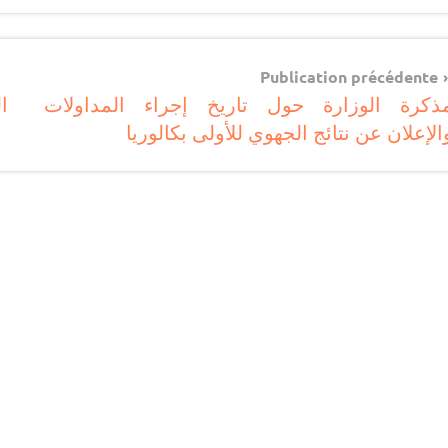
مباريات
Navigatio
مباريات
Publication précédente
بالباك
ذكرة الوزارة حول تاريخ إجراء المداولات
ا
d
+ 1 وما
الإعلان عن نتائج الجهوي للأولى بكالوريا
l’articl
فوق