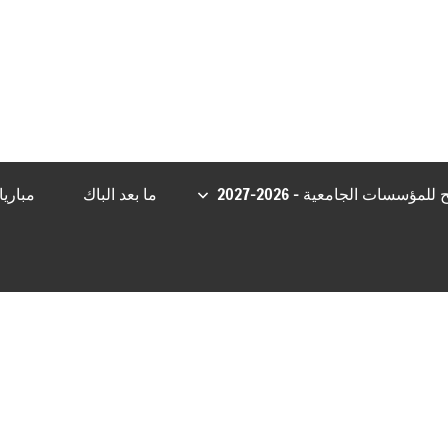
ş
grandpashabet
Jojobet Giriş
bayspin giriş
Jojobet Giriş
Casibom
C
مؤسسات الجامعية – 2026-2027
ما بعد الباك
مباري