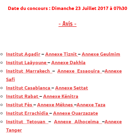
Date du concours : Dimanche 23 Juillet 2017 à 07h30
– Avis –
Institut Agadir
–
Annexe Tiznit
–
Annexe Geulmim
Institut Laâyoune
–
Annexe Dakhla​
Institut Marrakech
–
Annexe Essaouira
–
Annexe
Safi
​Institut Casablanca
–
Annexe Settat
​Institut Rabat
–
Annexe Kénitra
Institut Fès
–
Annexe Méknes
–
Annexe Taza
Institut Errachidia
–
Annexe Ouarzazate
Institut Tetouan
–
Annexe Alhoceima
–
Annexe
Tanger