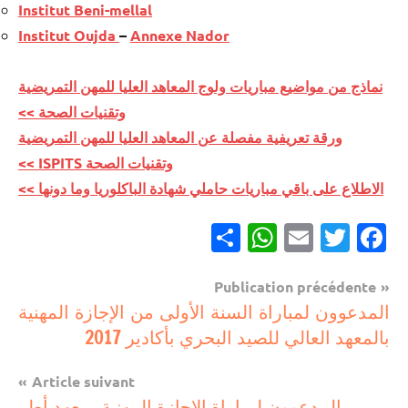
Institut Beni-mellal
Institut Oujda
–
Annexe Nador
نماذج من مواضيع مباريات ولوج المعاهد العليا للمهن التمريضية
وتقنيات الصحة >>
ورقة تعريفية مفصلة عن المعاهد العليا للمهن التمريضية
وتقنيات الصحة ISPITS >>
الاطلاع على باقي مباريات حاملي شهادة الباكلوريا وما دونها >>
Partager
WhatsApp
Email
Twitter
Facebook
Navigation
Publication précédente
مباريات
المدعوون لمباراة السنة الأولى من الإجازة المهنية
de
بالمعهد العالي للصيد البحري بأكادير 2017
مباريات
l’article
بالباك
Article suivant
وما
المدعوون لمباراة الإجازة المهنية بمعهد أطر
دونه