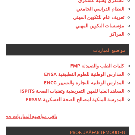
عسكري وشبه عسكري
النظام الدراسي الجامعي
تعريف عام للتكوين المهني
مؤسسات التكوين المهني
المراكز
مواضيع المباريات
كليات الطب والصيدلة FMP
المدارس الوطنية للعلوم التطبيقية ENSA
المدارس الوطنية للتجارة والتسيير ENCG
المعاهد العليا للمهن التمريضية وتقنيات الصحة ISPITS
المدرسة الملكية لمصالح الصحة العسكرية ERSSM
<< باقي مواضيع المباريات
PROF. JAÂFAR TEMOUDEN