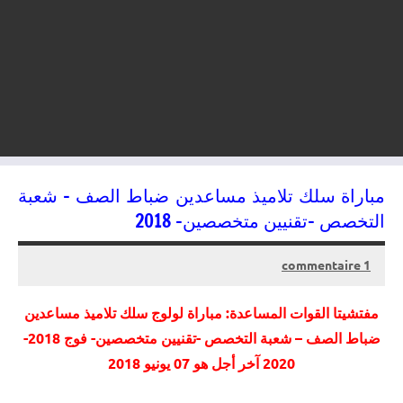
مباراة سلك تلاميذ مساعدين ضباط الصف – شعبة
التخصص -تقنيين متخصصين- 2018
1 commentaire
22/05/2018
kamal
مفتشيتا القوات المساعدة: مباراة لولوج سلك تلاميذ مساعدين
ضباط الصف – شعبة التخصص -تقنيين متخصصين- فوج 2018-
2020 آخر أجل هو 07 يونيو 2018