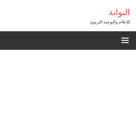
Alle
asibom Giriş
البوابة
a
conten
للإعلام والتوجيه التربوي