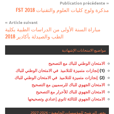
Navigation
Publication précédente
مباريات
مذكرة ولوج كليات العلوم والتقنيات FST 2018
de
مباريات
l’article
Article suivant
بالباك
مباراة السنة الأولى من الدراسات الطبية بكلية
وما
الطب والصيدلة بأكادير 2018
دونه
مواضيع الامتحانات الإشهادية
الامتحان الوطني للباك مع التصحيح
(1)
إنجازات متميزة للتلاميذ في الامتحان الوطني للباك
(2)
إنجازات متميزة للتلاميذ في الامتحان الوطني للباك
الامتحان الجهوي للباك للرسميين مع التصحيح
الامتحان الجهوي للباك للأحرار مع التصحيح
الامتحان الجهوي للثالثة ثانوي إعدادي وتصحيحها
يخص الترشيح للمؤسسات الجامعية – 2026-2027