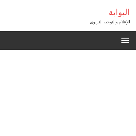
Alle
Giriş
bigboss
البوابة
a
conten
للإعلام والتوجيه التربوي