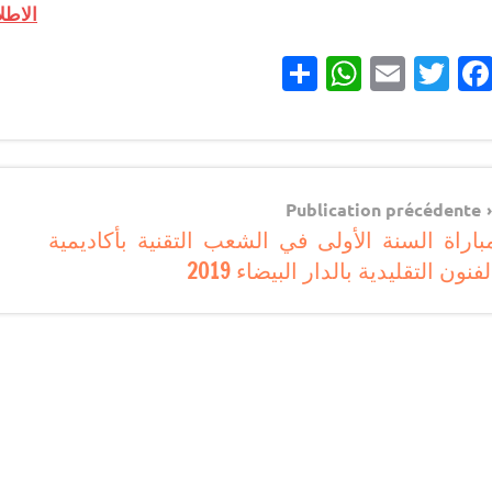
الاطل
Partager
WhatsApp
Email
Twitter
Facebook
مباريات
Navigatio
مباريات
Publication précédente
بالباك
باراة السنة الأولى في الشعب التقنية بأكاديمية
d
وما
لفنون التقليدية بالدار البيضاء 2019
l’articl
دونه