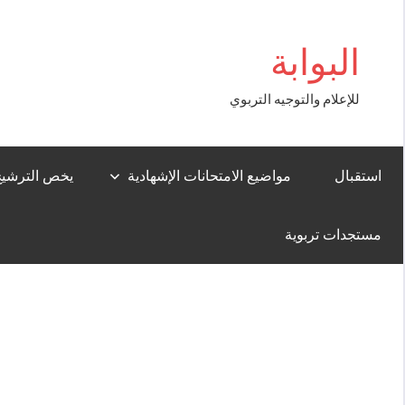
Aller
ibom
au
البوابة
contenu
للإعلام والتوجيه التربوي
استقبال
مواضيع الامتحانات الإشهادية
يخص الترشيح لل
مستجدات تربوية