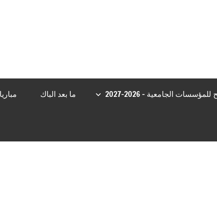
ndpashabet
Jojobet Giriş
berlinbet giriş
Jojobet Giriş
Casibom
Cas
مؤسسات الجامعية – 2026-2027
ما بعد الباك
مباري