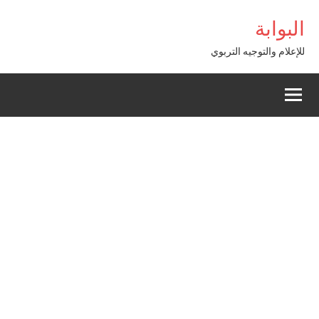
Alle
asibom
البوابة
a
conten
للإعلام والتوجيه التربوي