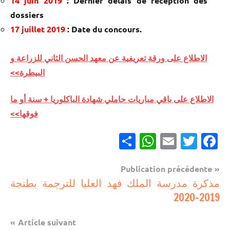
14 juin 2019
: Dernier délais de réception des
dossiers
17 juillet 2019
: Date du concours.
الاطلاع على ورقة تعريفية عن معهد الحسن الثاني للزراعة و
البيطرة>>
الاطلاع على باقي مباريات حاملي شهادة الباكلوريا + سنة أو ما
فوقها>>
Partager
WhatsApp
Email
Twitter
Facebook
Navigation
Publication précédente
مباريات
مذكرة مدرسة الملك فهد العليا للترجمة بطنجة
de
2019-2020
مباريات
l’article
بالباك +
Article suivant
1 وما