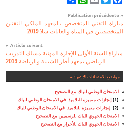
Navigation
Publication précédente
مباريات
مباراة التقني المتخصص بالمعهد الملكي للتقنين
de
المتخصصين في المياه والغابات سلا 2019
مباريات
l’article
بالباك +
Article suivant
1 وما
مباراة السنة الأولى للإجازة المهنية مسلك التدريب
فوق
الرياضي بمعهد أطر الشبيبة والرياضة 2019
مواضيع الامتحانات الإشهادية
الامتحان الوطني للباك مع التصحيح
(1)
إنجازات متميزة للتلاميذ في الامتحان الوطني للباك
(2)
إنجازات متميزة للتلاميذ في الامتحان الوطني للباك
الامتحان الجهوي للباك للرسميين مع التصحيح
الامتحان الجهوي للباك للأحرار مع التصحيح