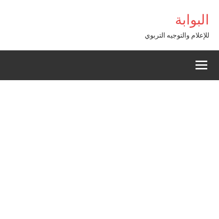
Alle
etbaba giriş
البوابة
a
conten
للإعلام والتوجيه التربوي