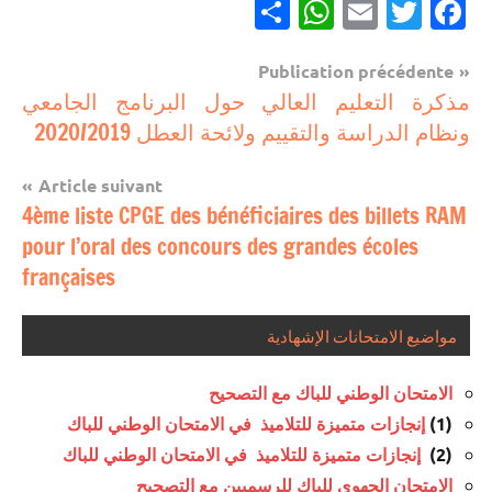
Partager
WhatsApp
Email
Twitter
Facebook
Navigation
Publication précédente
مباريات
مذكرة التعليم العالي حول البرنامج الجامعي
de
ونظام الدراسة والتقييم ولائحة العطل 2020/2019
مباريات
l’article
بالباك +
Article suivant
1 وما
4ème liste CPGE des bénéficiaires des billets RAM
فوق
pour l’oral des concours des grandes écoles
مباريات
françaises
بالباك
وما
دونه
مواضيع الامتحانات الإشهادية
الامتحان الوطني للباك مع التصحيح
(1)
إنجازات متميزة للتلاميذ في الامتحان الوطني للباك
(2)
إنجازات متميزة للتلاميذ في الامتحان الوطني للباك
الامتحان الجهوي للباك للرسميين مع التصحيح