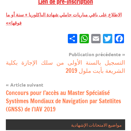
Lien de pré-inscription
الاطلاع على باقي مباريات حاملي شهادة الباكلوريا + سنة أو ما
فوقها>>
Partager
WhatsApp
Email
Twitter
Facebook
Navigation
Publication précédente
مباريات
التسجيل بالسنة الأولى من سلك الإجازة بكلية
de
الشريعة بأيت ملول 2019
مباريات
l’article
بالباك +
Article suivant
1 وما
Concours pour l’accès au Master Spécialisé
فوق
Systèmes Mondiaux de Navigation par Satellites
(GNSS) de l’IAV 2019
مواضيع الامتحانات الإشهادية