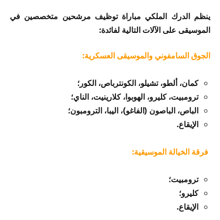
ينظم الدرك الملكي مباراة توظيف مرشحين متخصصين في
الموسيقى على الآلات التالية لفائدة:
الجوق السامفوني والموسيقى العسكرية:
كمان، ألطو، تشيلو، الكونترباص، الكور؛
ترومبيت، كليرو، الهوبوا، كلارينيت، الناي؛
الباص، الباصون (الفاغو)، اليبا، الترومبون؛
الإيقاع.
فرقة الخيالة الموسيقية:
ترومبيت؛
كليرو؛
الإيقاع.