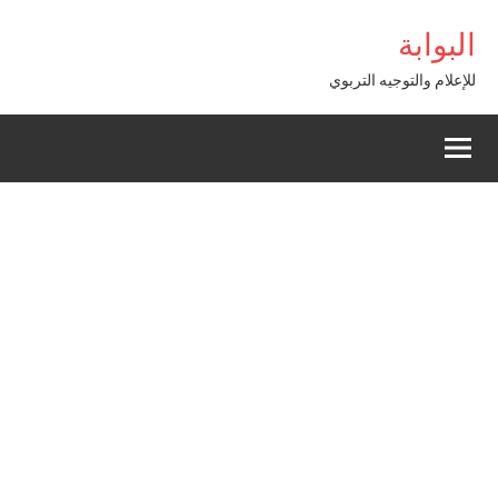
Alle
bigboss
البوابة
a
conten
للإعلام والتوجيه التربوي