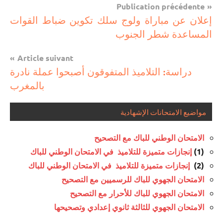
Navigation
Publication précédente
مباريات
إعلان عن مباراة ولوج سلك تكوين ضباط القوات
de
المساعدة شطر الجنوب
l’article
Article suivant
دراسة: التلاميذ المتفوقون أصبحوا عملة نادرة
بالمغرب
مواضيع الامتحانات الإشهادية
الامتحان الوطني للباك مع التصحيح
(1)
إنجازات متميزة للتلاميذ في الامتحان الوطني للباك
(2)
إنجازات متميزة للتلاميذ في الامتحان الوطني للباك
الامتحان الجهوي للباك للرسميين مع التصحيح
الامتحان الجهوي للباك للأحرار مع التصحيح
الامتحان الجهوي للثالثة ثانوي إعدادي وتصحيحها