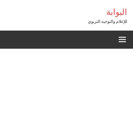
Alle
m Giriş
البوابة
a
conten
للإعلام والتوجيه التربوي