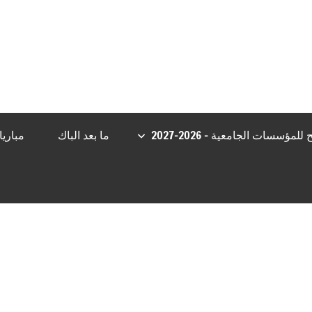
ş
grandpashabet
Jojobet Giriş
aresbet giriş
Jojobet Giriş
Casibom
مؤسسات الجامعية – 2026-2027
ما بعد الباك
مباري