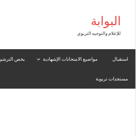
Aller
Casibom
au
البوابة
contenu
للإعلام والتوجيه التربوي
استقبال
مواضيع الامتحانات الإشهادية
يخص الترشيح لل
مستجدات تربوية