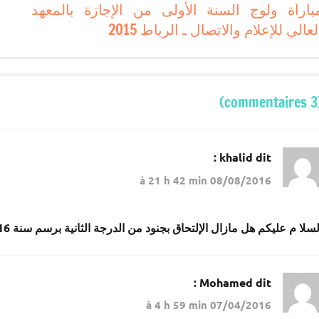
بالباك
باراة ولوج السنة الأولى من الإجازة بالمعهد
d
وما
لعالي للإعلام والاتصال ـ الرباط 2015
l’articl
دونه
(3 c
khalid
dit :
08/08/2016 à 21 h 42 min
لسلا م عليكم هل مازال الإلتحاق بجنود من الدرجة الثانية برسم سنة 2016
Mohamed
dit :
07/04/2016 à 4 h 59 min