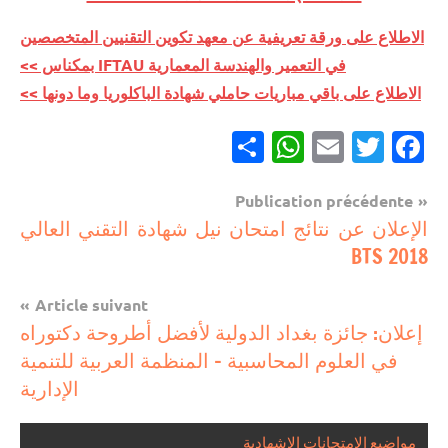
الاطلاع على ورقة تعريفية عن معهد تكوين التقنيين المتخصصين
في التعمير والهندسة المعمارية IFTAU بمكناس >>
الاطلاع على باقي مباريات حاملي شهادة الباكلوريا وما دونها >>
Partager
WhatsApp
Email
Twitter
Facebook
Navigation
Publication précédente
مباريات
الإعلان عن نتائج امتحان نيل شهادة التقني العالي
de
BTS 2018
مباريات
l’article
بالباك
Article suivant
وما
إعلان: جائزة بغداد الدولية لأفضل أطروحة دكتوراه
دونه
في العلوم المحاسبية – المنظمة العربية للتنمية
الإدارية
مواضيع الامتحانات الإشهادية