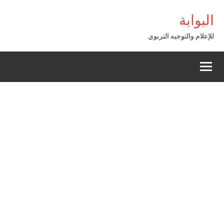
Alle
ahis giriş
البوابة
a
conten
للإعلام والتوجيه التربوي