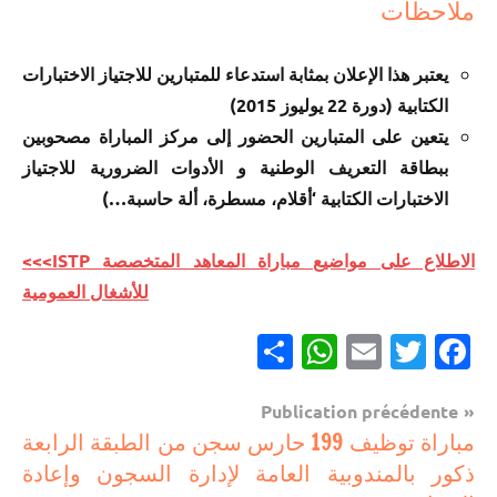
ملاحظات
يعتبر هذا الإعلان بمثابة استدعاء للمتبارين للاجتياز الاختبارات
الكتابية (دورة 22 يوليوز 2015)
يتعين على المتبارين الحضور إلى مركز المباراة مصحوبين
ببطاقة التعريف الوطنية و الأدوات الضرورية للاجتياز
الاختبارات الكتابية ‘أقلام، مسطرة، ألة حاسبة…)
<<<ISTP الاطلاع على مواضيع مباراة المعاهد المتخصصة
للأشغال العمومية
Partager
WhatsApp
Email
Twitter
Facebook
Navigation
Publication précédente
مباريات
مباراة توظيف 199 حارس سجن من الطبقة الرابعة
de
ذكور بالمندوبية العامة لإدارة السجون وإعادة
l’article