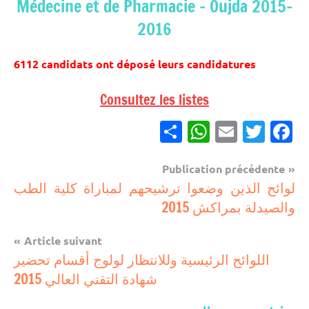
Médecine et de Pharmacie – Oujda 2015-
2016
6112 candidats ont déposé leurs candidatures
Consultez les listes
Partager
WhatsApp
Email
Twitter
Facebook
Navigation
Publication précédente
مباريات
لوائح الذين وضعوا ترشيحهم لمباراة كلية الطب
de
والصيدلة بمراكش 2015
مباريات
l’article
بالباك
Article suivant
وما
اللوائح الرئيسية وللانتظار لولوج أقسام تحضير
دونه
شهادة التقني العالي 2015