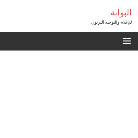
Alle
sibom Giriş
البوابة
a
conten
للإعلام والتوجيه التربوي