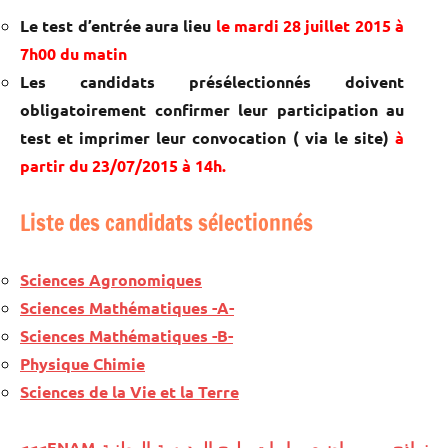
Le test d’entrée aura lieu
le mardi 28 juillet 2015 à
7h00 du matin
Les candidats présélectionnés doivent
obligatoirement confirmer leur participation au
test et imprimer leur convocation ( via le site)
à
partir du 23/07/2015 à 14h.
Liste des candidats sélectionnés
Sciences Agronomiques
Sciences Mathématiques -A-
Sciences Mathématiques -B-
Physique Chimie
Sciences de la Vie et la Terre
<<<ENAM نماذج من مواضيع مباريات ولوج المدرسة الوطنية