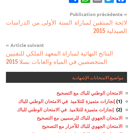
Navigation
Publication précédente
مباريات
لائحة المنتقين لمباراة السنة الأولى من الدراسات
de
الصيدلية 2015
مباريات
l’article
بالباك
Article suivant
وما
النتائج النهائية لمباراة المعهد الملكي للتقنيين
دونه
المتخصصين في المياه والغابات بسلا 2015
مواضيع الامتحانات الإشهادية
الامتحان الوطني للباك مع التصحيح
(1)
إنجازات متميزة للتلاميذ في الامتحان الوطني للباك
(2)
إنجازات متميزة للتلاميذ في الامتحان الوطني للباك
الامتحان الجهوي للباك للرسميين مع التصحيح
الامتحان الجهوي للباك للأحرار مع التصحيح