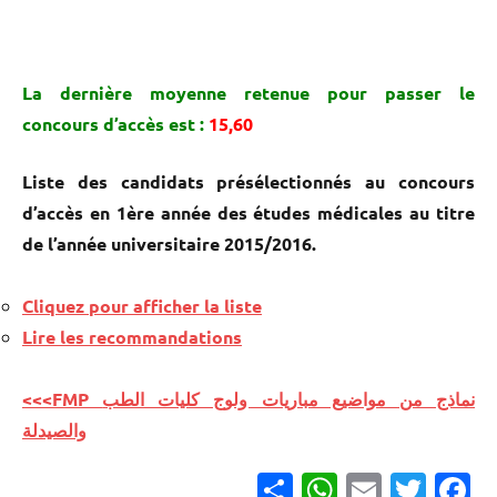
La dernière moyenne retenue pour passer le
concours d’accès est :
15,60
Liste des candidats présélectionnés au concours
d’accès en 1ère année des études médicales au titre
de l’année universitaire 2015/2016.
Cliquez pour afficher la liste
Lire les recommandations
<<<FMP نماذج من مواضيع مباريات ولوج كليات الطب
والصيدلة
Partager
WhatsApp
Email
Twitter
Facebook