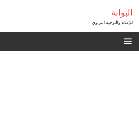
Alle
sibom Giriş
البوابة
a
conten
للإعلام والتوجيه التربوي