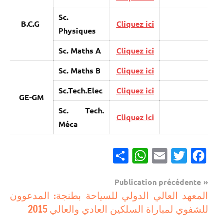
Sc.
B.C.G
Cliquez ici
Physiques
Sc. Maths A
Cliquez ici
Sc. Maths B
Cliquez ici
Sc.Tech.Elec
Cliquez ici
GE-GM
Sc. Tech.
Cliquez ici
Méca
Partager
WhatsApp
Email
Twitter
Facebook
Navigation
Publication précédente
مباريات
المعهد العالي الدولي للسياحة بطنجة: المدعوون
de
للشفوي لمباراة السلكين العادي والعالي 2015
مباريات
l’article