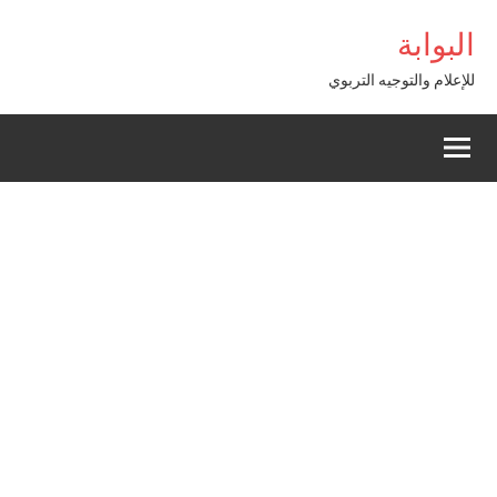
Alle
ibom Giriş
البوابة
a
conten
للإعلام والتوجيه التربوي