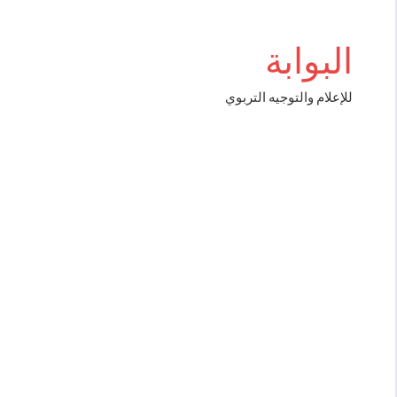
Aller
ş
bigboss
au
البوابة
contenu
للإعلام والتوجيه التربوي