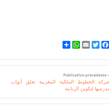
Partager
WhatsApp
Email
Twitter
Facebook
مباريات
Navigatio
مباريات
Publication précédente
بالباك
ركة الخطوط الملكية المغربية تغلق أبواب
d
وما
درسها لتكوين الربابنة
l’articl
دونه