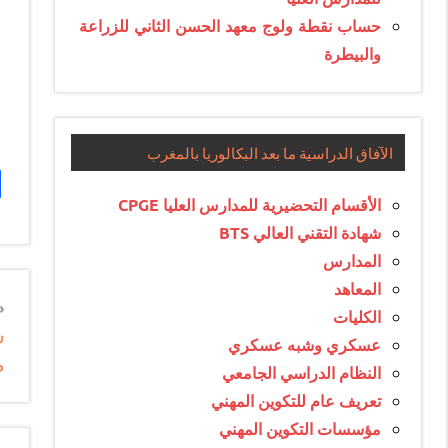
حساب نقطة ولوج معهد الحسن الثاني للزراعة
والبيطرة
الآفاق الدراسية ما بعد البكالوريا بالمغرب
الأقسام التحضيرية للمدارس العليا CPGE
شهادة التقني العالي BTS
المدارس
المعاهد
n
الكليات
ش
e
عسكري وشبه عسكري
م
e
النظام الدراسي الجامعي
تعريف عام للتكوين المهني
مؤسسات التكوين المهني