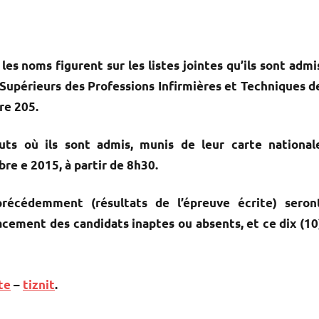
les noms figurent sur les listes jointes qu’ils sont admi
 Supérieurs des Professions Infirmières et Techniques d
re 205.
uts où ils sont admis, munis de leur carte national
obre e 2015, à partir de 8h30.
précédemment (résultats de l’épreuve écrite) seron
acement des candidats inaptes ou absents, et ce dix (10
te
–
tiznit
.