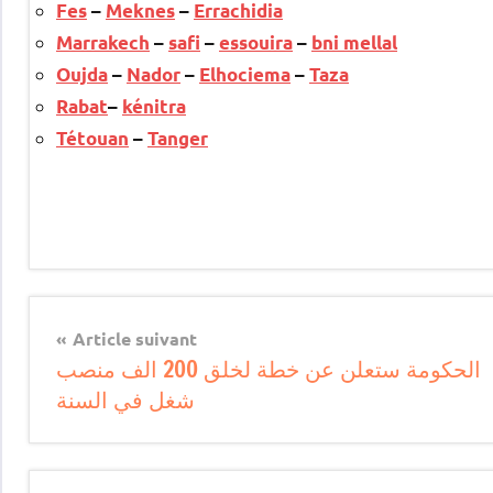
Fes
–
Meknes
–
Errachidia
Marrakech
–
safi
–
essouira
–
bni mellal
Oujda
–
Nador
–
Elhociema
–
Taza
Rabat
–
kénitra
Tétouan
–
Tanger
Article suivant
الحكومة ستعلن عن خطة لخلق 200 الف منصب
شغل في السنة