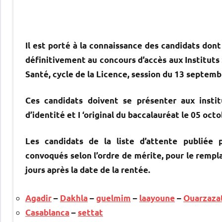
Il est porté à la connaissance des candidats dont 
définitivement au concours d’accès aux Instituts
Santé, cycle de la Licence, session du 13 septemb
Ces candidats doivent se présenter aux instit
d’identité et I ‘original du baccalauréat le 05 oct
Les candidats de la liste d’attente publiée 
convoqués selon l’ordre de mérite, pour le rempl
jours après la date de la rentée.
Agadir
–
Dakhla
–
guelmim
–
laayoune
–
Ouarzaza
Casablanca
–
settat