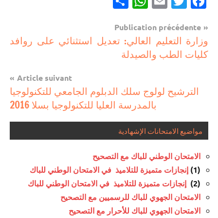
Partager
WhatsApp
Email
Twitter
Facebook
Navigation
Publication précédente
مباريات
وزارة التعليم العالي: تعديل استثنائي على روافد
de
كليات الطب والصيدلة
مباريات
l’article
بالباك
Article suivant
وما
الترشيح لولوج سلك الدبلوم الجامعي للتكنولوجيا
دونه
بالمدرسة العليا للتكنولوجيا بسلا 2016
مواضيع الامتحانات الإشهادية
الامتحان الوطني للباك مع التصحيح
(1)
إنجازات متميزة للتلاميذ في الامتحان الوطني للباك
(2)
إنجازات متميزة للتلاميذ في الامتحان الوطني للباك
الامتحان الجهوي للباك للرسميين مع التصحيح
الامتحان الجهوي للباك للأحرار مع التصحيح