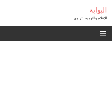
Alle
ibom Giriş
البوابة
a
conten
للإعلام والتوجيه التربوي