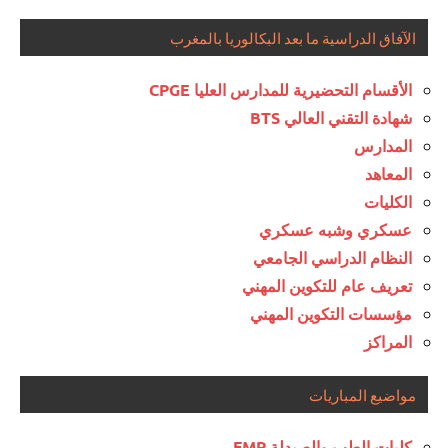
الآفاق الدراسية ما بعد البكالوريا بالمغرب
الأقسام التحضيرية للمدارس العليا CPGE
شهادة التقني العالي BTS
المدارس
المعاهد
الكليات
عسكري وشبه عسكري
النظام الدراسي الجامعي
تعريف عام للتكوين المهني
مؤسسات التكوين المهني
المراكز
مواضيع المباريات
كليات الطب والصيدلة FMP