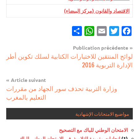
الاقتصاد والقانون (مركز البيضاء)
Partager
WhatsApp
Email
Twitter
Facebook
Navigation
Publication précédente
مباريات
لوائح المنتقين للاختبارات الكتابية لسلك تكوين أطر
de
الإدارة التربوية 2016
مباريات
l’article
بالباك +
Article suivant
1 وما
وزارة التربية تحذف سور الجهاد من مقررات
فوق
التعليم بالمغرب
مواضيع الامتحانات الإشهادية
الامتحان الوطني للباك مع التصحيح
(1)
إنجازات متميزة للتلاميذ في الامتحان الوطني للباك