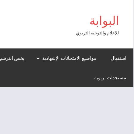
Aller
cio
au
البوابة
contenu
للإعلام والتوجيه التربوي
استقبال
مواضيع الامتحانات الإشهادية
يخص الترشيح لل
مستجدات تربوية