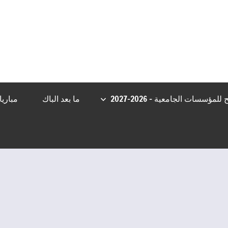
sibom
Casibom
Grandpashabet Giriş
Casibom
Casibom Girişleri
Bet
مؤسسات الجامعية – 2026-2027
ما بعد الباك
مباري