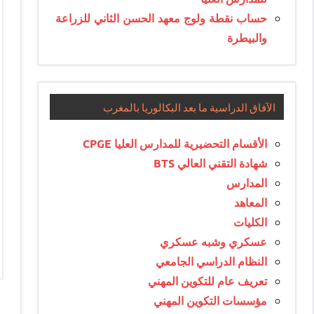
حساب نقطة ولوج معهد الحسن الثاني للزراعة
والبيطرة
الآفاق الدراسية ما بعد البكالوريا بالمغرب
الأقسام التحضيرية للمدارس العليا CPGE
شهادة التقني العالي BTS
المدارس
المعاهد
الكليات
عسكري وشبه عسكري
النظام الدراسي الجامعي
تعريف عام للتكوين المهني
مؤسسات التكوين المهني