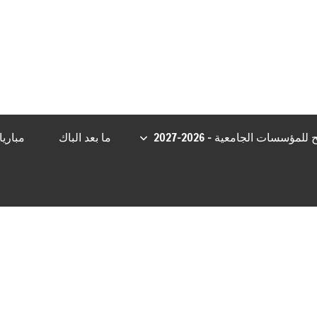
sibom giriş
Casibom Güncel Giriş
grandpashabet
Jojobet Giriş
big
مؤسسات الجامعية – 2026-2027
ما بعد الباك
مباري