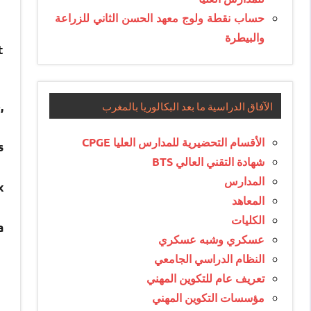
حساب نقطة ولوج معهد الحسن الثاني للزراعة
والبيطرة
t
الآفاق الدراسية ما بعد البكالوريا بالمغرب
,
الأقسام التحضيرية للمدارس العليا CPGE
s
شهادة التقني العالي BTS
المدارس
x
المعاهد
الكليات
a
عسكري وشبه عسكري
النظام الدراسي الجامعي
تعريف عام للتكوين المهني
مؤسسات التكوين المهني