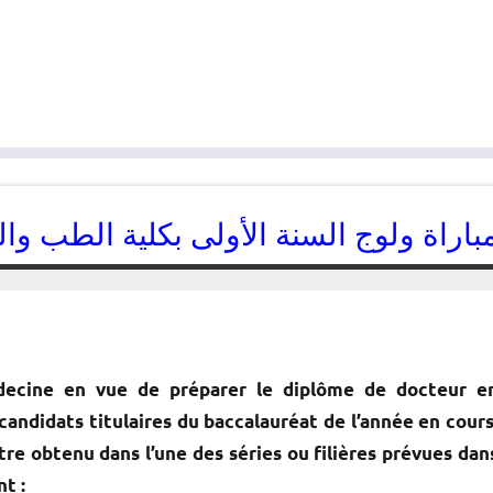
باراة ولوج السنة الأولى بكلية الطب والصي
28/05/2014
kamal
decine en vue de préparer le diplôme de docteur e
andidats titulaires du baccalauréat de l’année en cours
tre obtenu dans l’une des séries ou filières prévues dan
t :