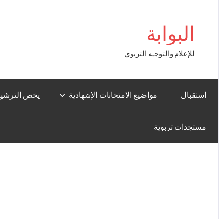
Aller
boss
au
البوابة
contenu
للإعلام والتوجيه التربوي
استقبال
مواضيع الامتحانات الإشهادية
يخص الترشيح لل
مستجدات تربوية