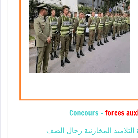
Concours –
forces auxi
لتلاميذ المخازنية رجال الصف