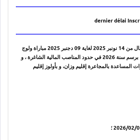
dernier délai Insc
تنظم المفتشيتان العامتان للقوات المساعدة شطري الجنوب والشمال من 14 نونبر 2025 لغاية 09 دجنبر 2025 مباراة ولوج
” برسم سنة 2026 في حدود المناصب المالية الشاغرة ، و
ليا بمركزي التكوين للقوات المساعدة بالمجاعرة إقليم وزان، و بأولوز إقليم