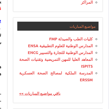
ي
المراكز
5
2- تنظيم المباراة RS
مواضيع المباريات
س
ل
كليات الطب والصيدلة FMP
س
المدارس الوطنية للعلوم التطبيقية ENSA
المدارس الوطنية للتجارة والتسيير ENCG
المعاهد العليا للمهن التمريضية وتقنيات الصحة
ISPITS
s
المدرسة الملكية لمصالح الصحة العسكرية
:
ERSSM
ONS DE CANDIDATURE :
<< باقي مواضيع المباريات
 de nationalité marocaine
e de sexe masculin ;
re célibataire ;