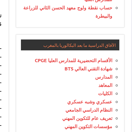
حساب نقطة ولوج معهد الحسن الثاني للزراعة
والبيطرة
2026، الراغ
1- 
الآفاق الدراسية ما بعد البكالوريا بالمغرب
–
–
الأقسام التحضيرية للمدارس العليا CPGE
–
شهادة التقني العالي BTS
– ال
المدارس
–
المعاهد
– ا
الكليات
–
عسكري وشبه عسكري
–
النظام الدراسي الجامعي
–
تعريف عام للتكوين المهني
–
مؤسسات التكوين المهني