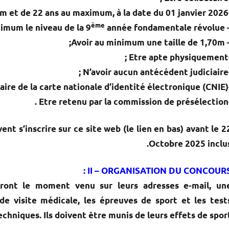
01 janvier 2026
-Etre âgé d
ème
année fondamentale révolue;
– Avoir au minimum le 
– Avoir au minimum une t
-Etr
-N’avo
-Etre titul
-Etre re
ent s’inscrire sur ce site web (le lien en bas) avant le
2
.
Octobre 2025 inclu
II
– ORGANISATION DU CONCOURS 
vront le moment venu sur leurs adresses e-mail, un
de visite médicale, les épreuves de sport et les test
chniques. Ils doivent être munis de leurs effets de sport