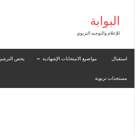
Aller
riş
au
البوابة
contenu
للإعلام والتوجيه التربوي
استقبال
مواضيع الامتحانات الإشهادية
يخص الترشيح لل
مستجدات تربوية