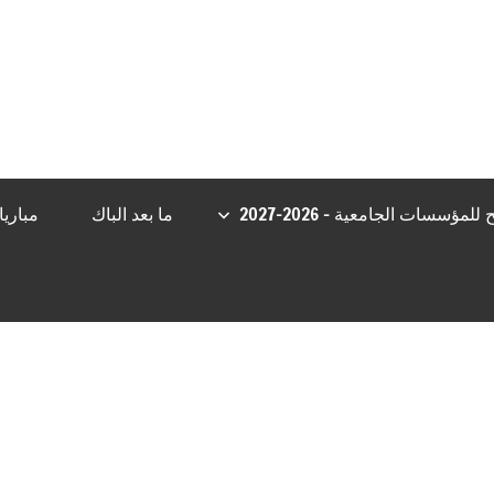
riş
Jojobet Giriş
Casibom
Casibom
Grandpashabet Giriş
Casibom Gi
مؤسسات الجامعية – 2026-2027
ما بعد الباك
مباري