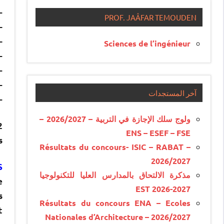
e 18 ans au minimum et de 22 ans au maximum, à la date du
PROF. JAÂFAR TEMOUDEN
niveau de la 9
aille de 1,70m;
Sciences de l’ingénieur
e apte physiquement ;
ir aucun antécédent judiciaire ;
aire de la carte nationale d’identité électronique (CNIE) ;
آخر المستجدات
tenu par la commission de présélection .
ولوج سلك الإجازة في التربية – 2026/2027 –
2
ENS – ESEF – FSE
s
Résultats du concours- ISIC – RABAT –
2026/2027
:
مذكرة الالتحاق بالمدارس العليا للتكنولوجيا
e
EST 2026-2027
s
Résultats du concours ENA – Ecoles
.
Nationales d’Architecture – 2026/2027