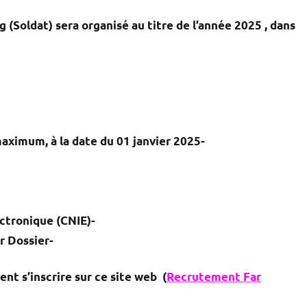
 (Soldat) sera organisé au titre de l’année 2025 , dans
01 janvier 2025
-Etre âgé de 18 ans au minimum et de 22 ans au maximum, à la date du
-Etre titulaire de la carte nationale d’identité électronique (CNIE) ;
-Etre retenu par la commission de présélection sur Dossier.
ent s’inscrire sur ce site web (
Recrutement Far