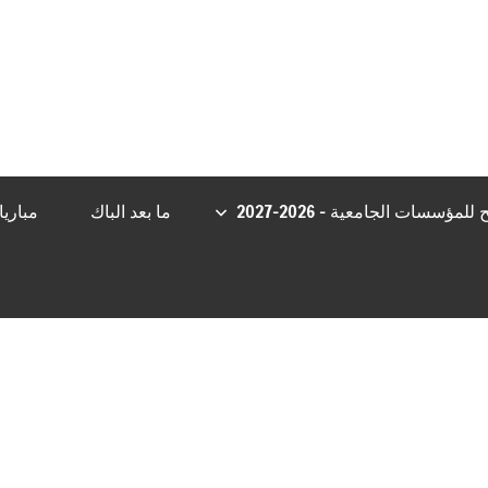
ojobet Giriş
Grandpashabet
Casibom
Grandpashabet Giriş
Casibom
مؤسسات الجامعية – 2026-2027
ما بعد الباك
مباري