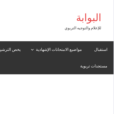
Aller
 Giriş
au
البوابة
contenu
للإعلام والتوجيه التربوي
استقبال
مواضيع الامتحانات الإشهادية
يخص الترشيح لل
مستجدات تربوية