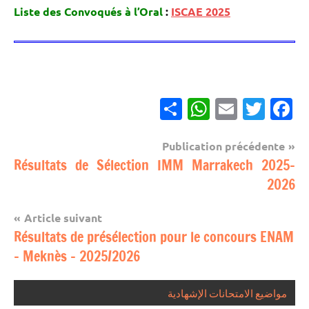
Liste des Convoqués à l’Oral
:
ISCAE 2025
Partager
WhatsApp
Email
Twitter
Facebook
Navigation
Publication précédente
مباريات
Résultats de Sélection IMM Marrakech 2025-
de
2026
l’article
Article suivant
Résultats de présélection pour le concours ENAM
– Meknès – 2025/2026
مواضيع الامتحانات الإشهادية