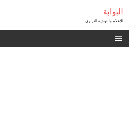
Alle
bom Giriş
البوابة
a
conten
للإعلام والتوجيه التربوي