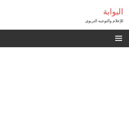
Alle
ş
bigboss
البوابة
a
conten
للإعلام والتوجيه التربوي