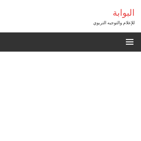
Alle
bet Giriş
البوابة
a
conten
للإعلام والتوجيه التربوي