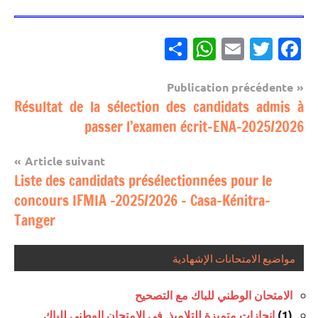
Partager
WhatsApp
Email
Twitter
Facebook
Navigation
Publication précédente
مباريات
Résultat de la sélection des candidats admis à
de
passer l’examen écrit-ENA-2025/2026
مباريات
l’article
بالباك +
Article suivant
1 وما
Liste des candidats présélectionnées pour le
فوق
concours IFMIA -2025/2026 – Casa-Kénitra-
Tanger
مواضيع الامتحانات الإشهادية
الامتحان الوطني للباك مع التصحيح
إنجازات متميزة للتلاميذ في الامتحان الوطني للباك
(1)