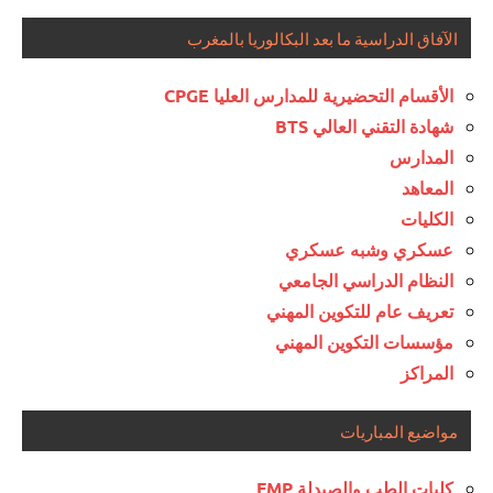
الآفاق الدراسية ما بعد البكالوريا بالمغرب
الأقسام التحضيرية للمدارس العليا CPGE
شهادة التقني العالي BTS
المدارس
المعاهد
الكليات
عسكري وشبه عسكري
النظام الدراسي الجامعي
تعريف عام للتكوين المهني
مؤسسات التكوين المهني
المراكز
مواضيع المباريات
كليات الطب والصيدلة FMP