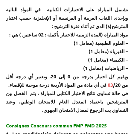
تشتمل المباراة على الاختبارات الكتابية في المواد التالية
وبإحدى اللغات العربية أو الفرنسية أو الإنجليزية حسب اختيار
المترشح(ة) الدي تم أثناء فترة الترشيح :
:
) هي
02 ساعتين
(المدة الزمنية للاختبار بأكمله :
مواد المباراة
– العلوم الطبيعية (معامل 1)
– الفيزياء (معامل 1)
– الكيمياء (معامل 1)
– الرياضيات (معامل 1)
ويقيم كل اختبار بدرجة من 0 إلى 20. وتعتبر أي درجة أقل
03
/20 في أي مادة من المواد الأربعة درجة موجبة للإقصاء.
من
في حالة تساوي نتائج الاختبار الكتابي للمباراة ، يتم الفصل بين
المترشحين باعتماد المعدل العام للامتحان الوطني، وعند
التساوي يت الرجوع لمعدل الامتحان الجهوي.
Consignes Concours commun FMP FMD 2025
1- Les candidat(e)s doivent se présenter une heure