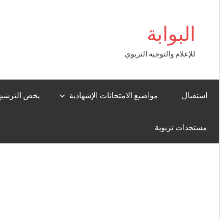
Aller
riş
au
البوابة
contenu
للإعلام والتوجيه التربوي
استقبال
مواضيع الامتحانات الإشهادية
يخص الترشيح لل
مستجدات تربوية