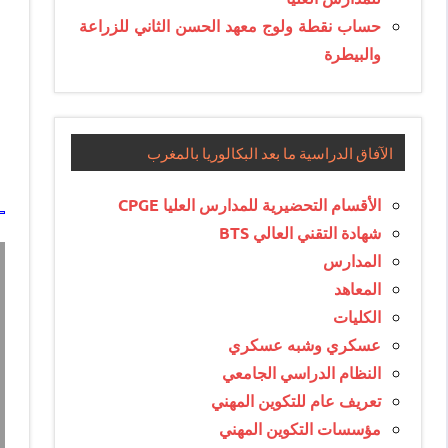
حساب نقطة ولوج معهد الحسن الثاني للزراعة
والبيطرة
الآفاق الدراسية ما بعد البكالوريا بالمغرب
الأقسام التحضيرية للمدارس العليا CPGE
شهادة التقني العالي BTS
المدارس
المعاهد
الكليات
عسكري وشبه عسكري
النظام الدراسي الجامعي
تعريف عام للتكوين المهني
مؤسسات التكوين المهني