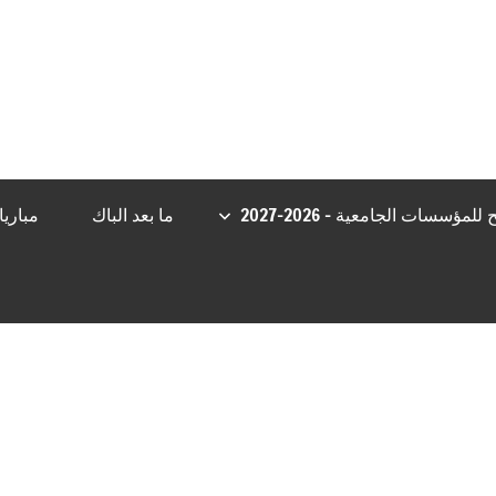
iş
Jojobet Giriş
Casibom
Casibom
Grandpashabet Giriş
Casibom Gi
مؤسسات الجامعية – 2026-2027
ما بعد الباك
مباري