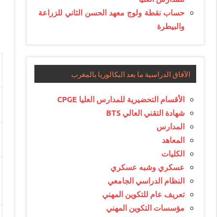
حساب نقطة ولوج معهد الحسن الثاني للزراعة
والبيطرة
الآفاق الدراسية ما بعد البكالوريا بالمغرب
الأقسام التحضيرية للمدارس العليا CPGE
شهادة التقني العالي BTS
المدارس
المعاهد
الكليات
عسكري وشبه عسكري
النظام الدراسي الجامعي
تعريف عام للتكوين المهني
مؤسسات التكوين المهني