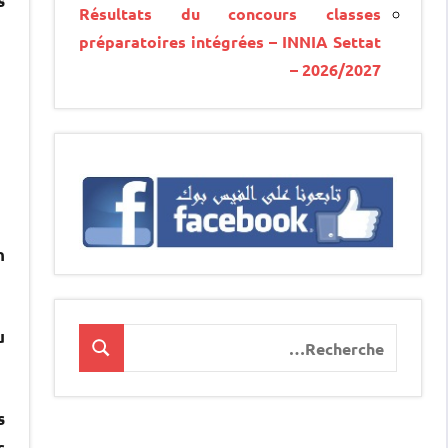
s
Résultats du concours classes
préparatoires intégrées – INNIA Settat
– 2026/2027
n
u
Recherche
Recherche
pour
:
s
s