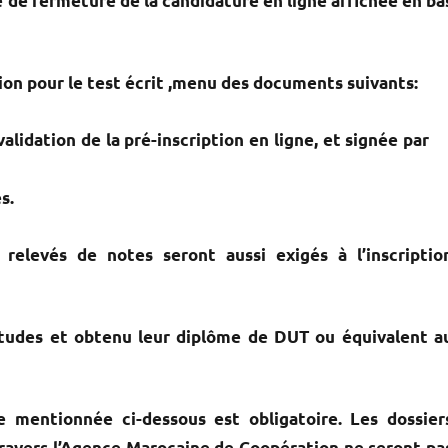
te de fermeture de la candidature en ligne affichée en ba
ion pour le test écrit ,menu des documents suivants:
alidation de la pré-inscription en ligne, et signée par
s.
relevés de notes seront aussi exigés à l’inscriptio
 études et obtenu leur diplôme de DUT ou équivalent a
te mentionnée ci-dessous est obligatoire. Les dossier
travers l’Agence Marocaine de Coopération ne seront pa