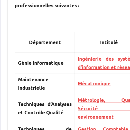
professionnelles suivantes :
Département
Intitulé
Ingénierie des syst
Génie Informatique
d’information et rése
Maintenance
Mécatronique
Industrielle
Métrologie, Qual
Techniques d’Analyses
Sécurité 
et Contrôle Qualité
environnement
Techniques de
Gestion Comptabl