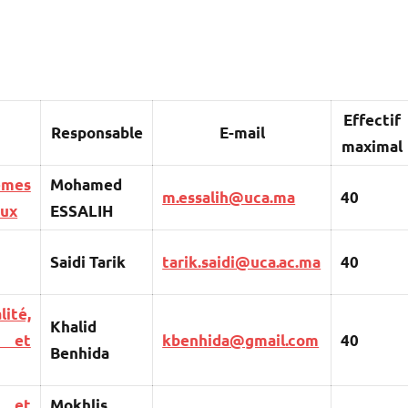
Effectif
Responsable
E-mail
maximal
èmes
Mohamed
m.essalih@uca.ma
40
aux
ESSALIH
Saidi Tarik
tarik.saidi@uca.ac.ma
40
ité,
Khalid
et
kbenhida@gmail.com
40
Benhida
e et
Mokhlis