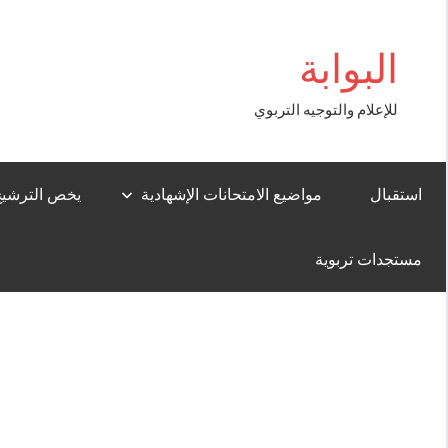
Aller
asibom
au
البوابة
contenu
للإعلام والتوجيه التربوي
استقبال
مواضيع الامتحانات الإشهادية
يخص الترشيح لل
مستجدات تربوية