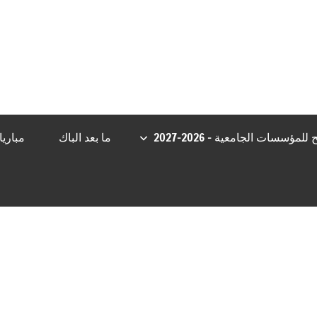
randpashabet
Jojobet Giriş
berlinbet giriş
Jojobet Giriş
Casibom
C
مؤسسات الجامعية – 2026-2027
ما بعد الباك
مباري