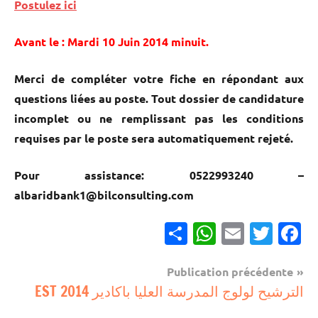
Postulez ici
Avant le : Mardi 10 Juin 2014 minuit.
Merci de compléter votre fiche en répondant aux
questions liées au poste. Tout dossier de candidature
incomplet ou ne remplissant pas les conditions
requises par le poste sera automatiquement rejeté.
Pour assistance: 0522993240 –
albaridbank1@bilconsulting.com
Partager
WhatsApp
Email
Twitter
Facebook
Navigation
Publication précédente
مباريات
الترشيح لولوج المدرسة العليا باكادير 2014 EST
de