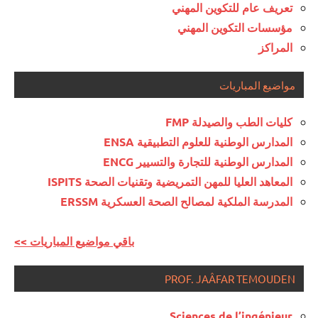
تعريف عام للتكوين المهني
مؤسسات التكوين المهني
المراكز
مواضيع المباريات
كليات الطب والصيدلة FMP
المدارس الوطنية للعلوم التطبيقية ENSA
المدارس الوطنية للتجارة والتسيير ENCG
المعاهد العليا للمهن التمريضية وتقنيات الصحة ISPITS
المدرسة الملكية لمصالح الصحة العسكرية ERSSM
<< باقي مواضيع المباريات
PROF. JAÂFAR TEMOUDEN
Sciences de l’ingénieur