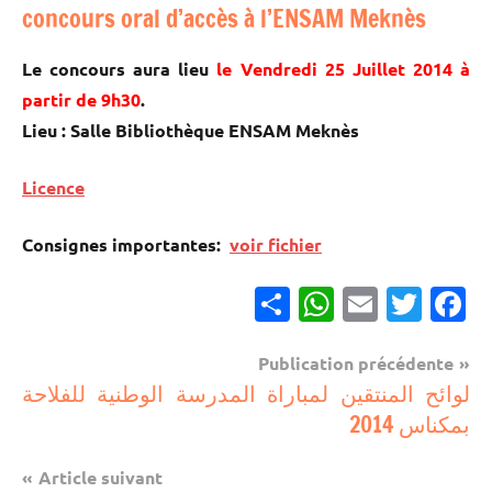
concours oral d’accès à l’ENSAM Meknès
Le concours aura lieu
le Vendredi 25 Juillet 2014 à
partir de 9h30
.
Lieu : Salle Bibliothèque ENSAM Meknès
Licence
Consignes importantes:
voir fichier
Partager
WhatsApp
Email
Twitter
Facebook
Navigation
Publication précédente
مباريات
لوائح المنتقين لمباراة المدرسة الوطنية للفلاحة
de
بمكناس 2014
l’article
Article suivant