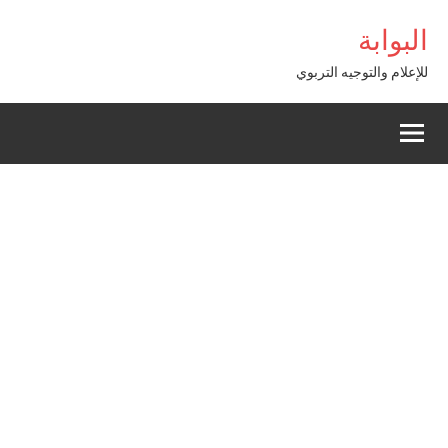
Alle
ibom Giriş
البوابة
a
conten
للإعلام والتوجيه التربوي