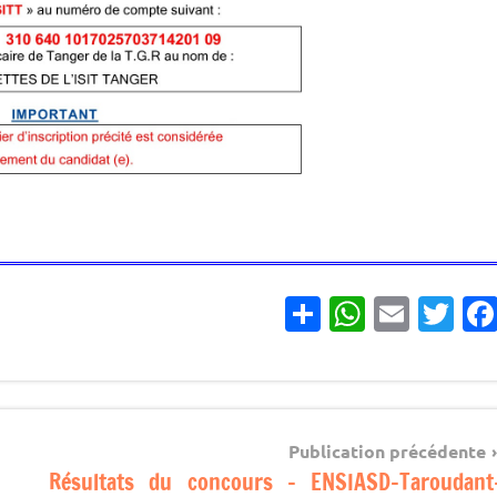
Partager
WhatsApp
Email
Twitter
Facebook
مباريات
Navigatio
مباريات
Publication précédente
بالباك
Résultats du concours – ENSIASD-Taroudant
d