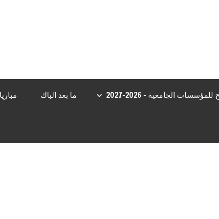
et
casibom giriş
Casibom Güncel Giriş
grandpashabet
Jojobet Giriş
مؤسسات الجامعية – 2026-2027
ما بعد الباك
مباري