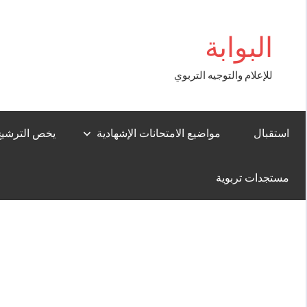
Aller
bigboss
au
البوابة
contenu
للإعلام والتوجيه التربوي
استقبال
مواضيع الامتحانات الإشهادية
يخص الترشيح لل
مستجدات تربوية